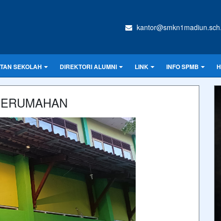
kantor@smkn1madiun.sch.
ATAN SEKOLAH
DIREKTORI ALUMNI
LINK
INFO SPMB
H
 PERUMAHAN