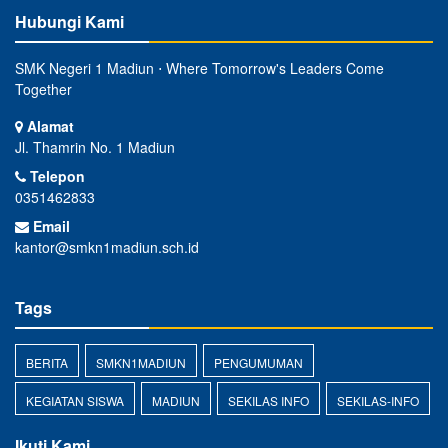
Hubungi Kami
SMK Negeri 1 Madiun ⋅ Where Tomorrow's Leaders Come
Together
Alamat
Jl. Thamrin No. 1 Madiun
Telepon
0351462833
Email
kantor@smkn1madiun.sch.id
Tags
BERITA
SMKN1MADIUN
PENGUMUMAN
KEGIATAN SISWA
MADIUN
SEKILAS INFO
SEKILAS-INFO
Ikuti Kami