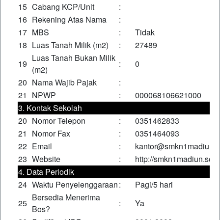
15
Cabang KCP/Unit
:
16
Rekening Atas Nama
:
17
MBS
:
Tidak
18
Luas Tanah Milik (m2)
:
27489
Luas Tanah Bukan Milik
19
:
0
(m2)
20
Nama Wajib Pajak
:
21
NPWP
:
000068106621000
3. Kontak Sekolah
20
Nomor Telepon
:
0351462833
21
Nomor Fax
:
0351464093
22
Email
:
kantor@smkn1madiun.s
23
Website
:
http://smkn1madiun.sch.
4. Data Periodik
24
Waktu Penyelenggaraan
:
Pagi/5 hari
Bersedia Menerima
25
:
Ya
Bos?