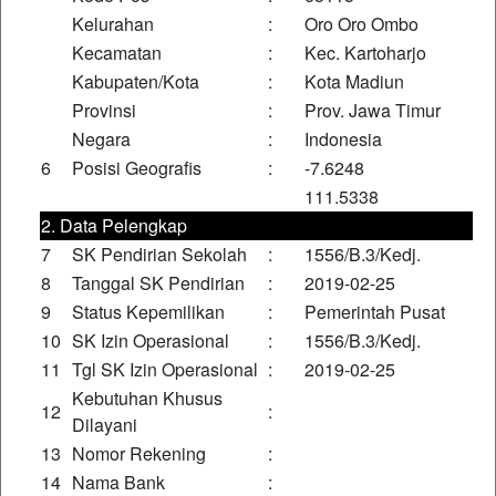
Kelurahan
:
Oro Oro Ombo
Kecamatan
:
Kec. Kartoharjo
Kabupaten/Kota
:
Kota Madiun
Provinsi
:
Prov. Jawa Timur
Negara
:
Indonesia
6
Posisi Geografis
:
-7.6248
111.5338
2. Data Pelengkap
7
SK Pendirian Sekolah
:
1556/B.3/Kedj.
8
Tanggal SK Pendirian
:
2019-02-25
9
Status Kepemilikan
:
Pemerintah Pusat
10
SK Izin Operasional
:
1556/B.3/Kedj.
11
Tgl SK Izin Operasional
:
2019-02-25
Kebutuhan Khusus
12
:
Dilayani
13
Nomor Rekening
:
14
Nama Bank
: