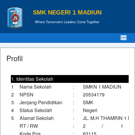
SMK NEGERI 1 MADIUN
Where Tomorrow's Leaders Come Together
Profil
1. Identitas Sekolah
1
Nama Sekolah
:
SMKN 1 MADIUN
2
NPSN
:
20534179
3
Jenjang Pendidikan
:
SMK
4
Status Sekolah
:
Negeri
5
Alamat Sekolah
:
JL. M.H THAMRIN 1 M
RT / RW
:
2
/
1
Kode Pos
:
63115