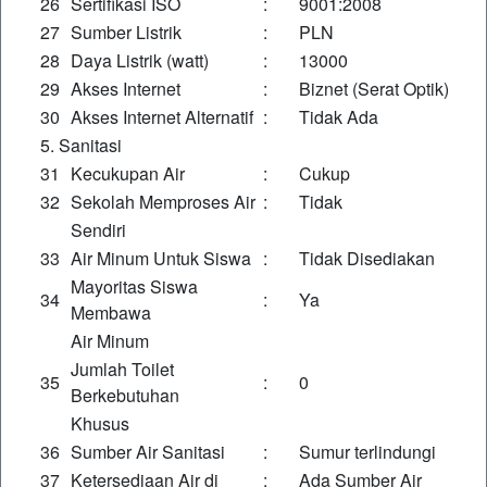
26
Sertifikasi ISO
:
9001:2008
27
Sumber Listrik
:
PLN
28
Daya Listrik (watt)
:
13000
29
Akses Internet
:
Biznet (Serat Optik)
30
Akses Internet Alternatif
:
Tidak Ada
5. Sanitasi
31
Kecukupan Air
:
Cukup
32
Sekolah Memproses Air
:
Tidak
Sendiri
33
Air Minum Untuk Siswa
:
Tidak Disediakan
Mayoritas Siswa
34
:
Ya
Membawa
Air Minum
Jumlah Toilet
35
:
0
Berkebutuhan
Khusus
36
Sumber Air Sanitasi
:
Sumur terlindungi
37
Ketersediaan Air di
:
Ada Sumber Air