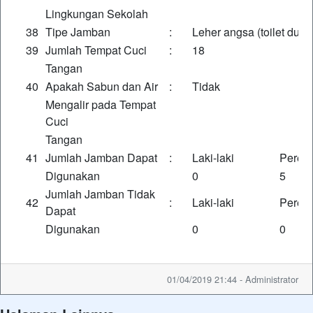
Lingkungan Sekolah
38
Tipe Jamban
:
Leher angsa (toilet dudu
39
Jumlah Tempat Cuci
:
18
Tangan
40
Apakah Sabun dan Air
:
Tidak
Mengalir pada Tempat
Cuci
Tangan
41
Jumlah Jamban Dapat
:
Laki-laki
Perem
Digunakan
0
5
Jumlah Jamban Tidak
42
:
Laki-laki
Perem
Dapat
Digunakan
0
0
01/04/2019 21:44 - Administrator