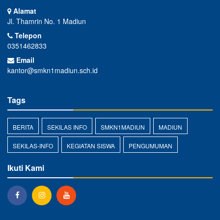
Alamat
Jl. Thamrin No. 1 Madiun
Telepon
0351462833
Email
kantor@smkn1madiun.sch.id
Tags
BERITA
SEKILAS INFO
SMKN1MADIUN
MADIUN
SEKILAS-INFO
KEGIATAN SISWA
PENGUMUMAN
Ikuti Kami