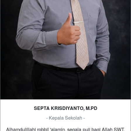
SEPTA KRISDIYANTO, M.PD
- Kepala Sekolah -
Alhamdulillahi robbil 'alamin, segala puji bagi Allah SWT,