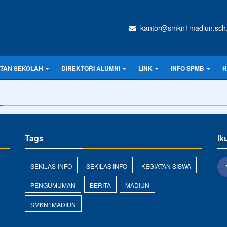
kantor@smkn1madiun.sch.
ATAN SEKOLAH
DIREKTORI ALUMNI
LINK
INFO SPMB
H
Tags
Ik
SEKILAS-INFO
SEKILAS INFO
KEGIATAN SISWA
PENGUMUMAN
BERITA
MADIUN
SMKN1MADIUN