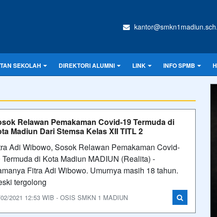
kantor@smkn1madiun.sch.
ATAN SEKOLAH
DIREKTORI ALUMNI
LINK
INFO SPMB
H
osok Relawan Pemakaman Covid-19 Termuda di
ta Madiun Dari Stemsa Kelas XII TITL 2
tra Adi Wibowo, Sosok Relawan Pemakaman Covid-
 Termuda di Kota Madiun MADIUN (Realita) -
manya Fitra Adi Wibowo. Umurnya masih 18 tahun.
ski tergolong
/02/2021 12:53 WIB - OSIS SMKN 1 MADIUN