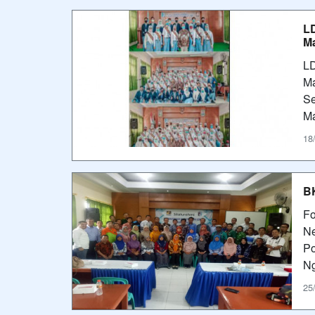
LD
Ma
LD
Ma
Se
Ma
18
BK
Fo
Ne
Po
Ng
25