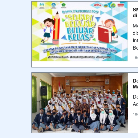
SM
di
MA
di
In
Be
18
De
Ma
De
A
18