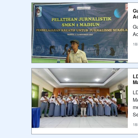
Gu
Ad
Gu
A
18
LD
M
LD
MA
me
Se
18