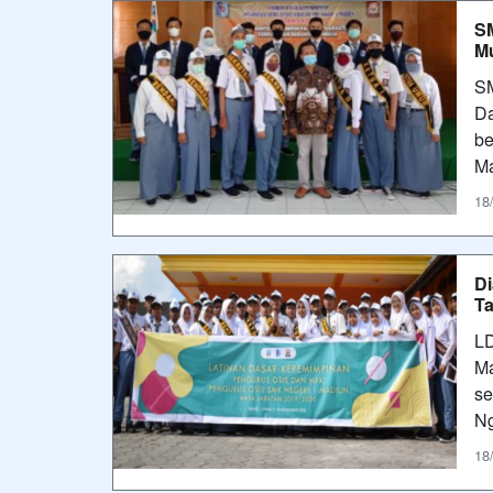
SM
M
SM
Da
be
M
18
Di
Ta
LD
Ma
se
Ng
18