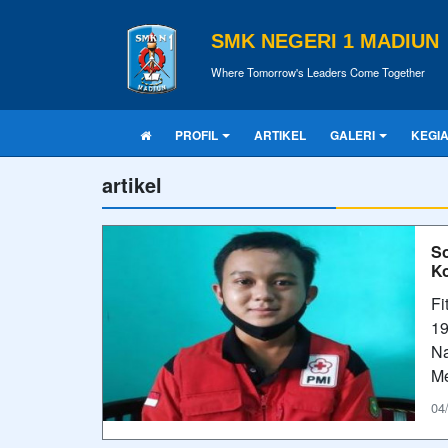
SMK NEGERI 1 MADIUN
Where Tomorrow's Leaders Come Together
PROFIL
ARTIKEL
GALERI
KEGI
artikel
S
Ko
Fi
19
Na
Me
04