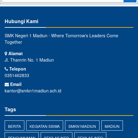
Hubungi Kami
SMK Negeri 1 Madiun ⋅ Where Tomorrow's Leaders Come
Together
Alamat
Jl. Thamrin No. 1 Madiun
Telepon
0351462833
Email
kantor@smkn1madiun.sch.id
Tags
BERITA
KEGIATAN SISWA
SMKN1MADIUN
MADIUN
PENGUMUMAN
SEKILAS INFO
SEKILAS-INFO