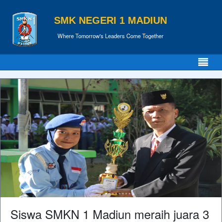
SMK NEGERI 1 MADIUN
Where Tomorrow's Leaders Come Together
Siswa SMKN 1 Madiun meraih juara 3