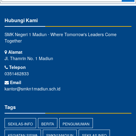
Hubungi Kami
SMK Negeri 1 Madiun ⋅ Where Tomorrow's Leaders Come
Together
Alamat
Jl. Thamrin No. 1 Madiun
Telepon
0351462833
Email
kantor@smkn1madiun.sch.id
Tags
SEKILAS-INFO
BERITA
PENGUMUMAN
KEGIATAN SISWA
SMKN1MADIUN
SEKILAS INFO