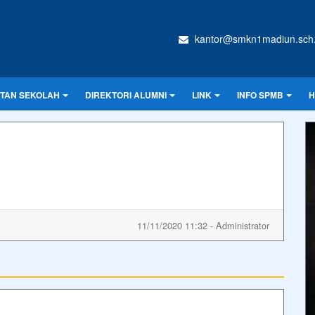
kantor@smkn1madiun.sch.
ATAN SEKOLAH
DIREKTORI ALUMNI
LINK
INFO SPMB
H
11/11/2020 11:32 - Administrator