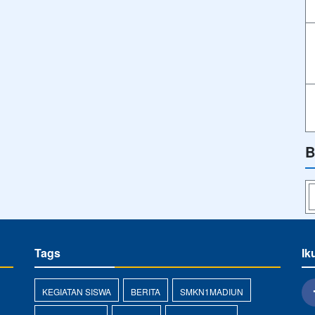
B
Tags
Ik
KEGIATAN SISWA
BERITA
SMKN1MADIUN