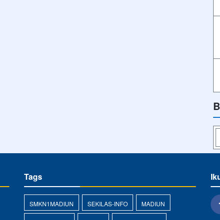
B
Tags
Ik
SMKN1MADIUN
SEKILAS-INFO
MADIUN