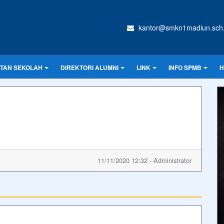
kantor@smkn1madiun.sch.
ATAN SEKOLAH
DIREKTORI ALUMNI
LINK
INFO SPMB
H
11/11/2020 12:32 - Administrator