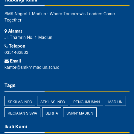
SMK Negeri 1 Madiun ⋅ Where Tomorrow's Leaders Come
Together
Alamat
Jl. Thamrin No. 1 Madiun
Telepon
0351462833
Email
kantor@smkn1madiun.sch.id
Tags
SEKILAS INFO
SEKILAS-INFO
PENGUMUMAN
MADIUN
KEGIATAN SISWA
BERITA
SMKN1MADIUN
Ikuti Kami