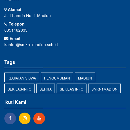
Alamat
Jl. Thamrin No. 1 Madiun
Telepon
0351462833
Email
kantor@smkn1madiun.sch.id
Tags
KEGIATAN SISWA
PENGUMUMAN
MADIUN
SEKILAS-INFO
BERITA
SEKILAS INFO
SMKN1MADIUN
Ikuti Kami