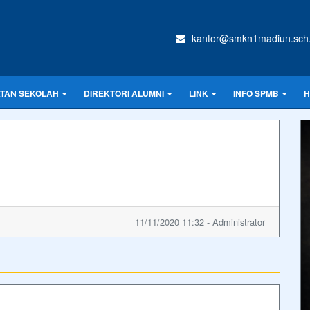
kantor@smkn1madiun.sch.
ATAN SEKOLAH
DIREKTORI ALUMNI
LINK
INFO SPMB
H
11/11/2020 11:32 - Administrator