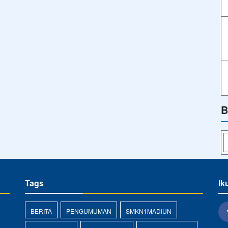
B
Tags
Ik
BERITA
PENGUMUMAN
SMKN1MADIUN