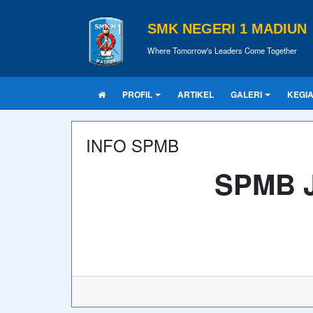
SMK NEGERI 1 MADIUN
Where Tomorrow's Leaders Come Together
PROFIL
ARTIKEL
GALERI
KEGI
INFO SPMB
SPMB J