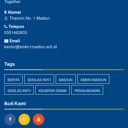
Together
Alamat
Jl. Thamrin No. 1 Madiun
Telepon
0351462833
Email
kantor@smkn1madiun.sch.id
Tags
BERITA
SEKILAS-INFO
MADIUN
SMKN1MADIUN
SEKILAS INFO
KEGIATAN SISWA
PENGUMUMAN
Ikuti Kami